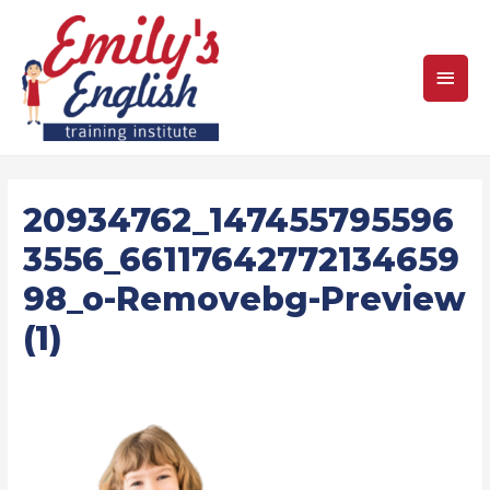
Main
Men
20934762_147455795596
3556_66117642772134659
98_o-Removebg-Preview
(1)